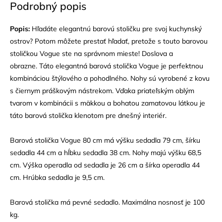
Podrobný popis
Popis:
Hľadáte elegantnú barovú stoličku pre svoj kuchynský
ostrov? Potom môžete prestať hľadať, pretože s touto barovou
stoličkou Vogue ste na správnom mieste! Doslova a
obrazne. Táto elegantná barová stolička Vogue je perfektnou
kombináciou štýlového a pohodlného. Nohy sú vyrobené z kovu
s čiernym práškovým nástrekom. Vďaka priateľským oblým
tvarom v kombinácii s mäkkou a bohatou zamatovou látkou je
táto barová stolička klenotom pre dnešný interiér.
Barová stolička Vogue 80 cm má výšku sedadla 79 cm, šírku
sedadla 44 cm a hĺbku sedadla 38 cm. Nohy majú výšku 68,5
cm. Výška operadla od sedadla je 26 cm a šírka operadla 44
cm. Hrúbka sedadla je 9,5 cm.
Barová stolička má pevné sedadlo. Maximálna nosnosť je 100
kg.