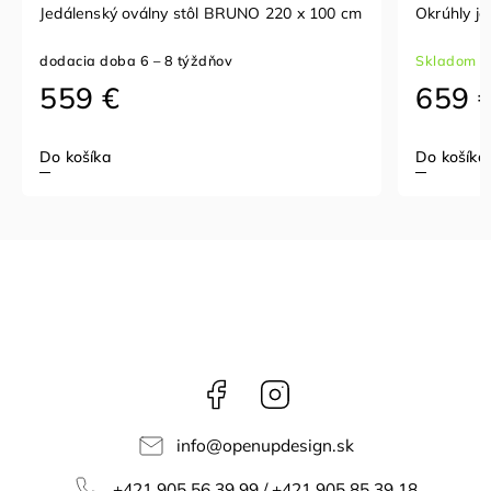
Jedálenský oválny stôl BRUNO 220 x 100 cm
Okrúhly je
dodacia doba 6 – 8 týždňov
Skladom p
559 €
659 
Do košíka
Do košíka
Facebook
Instagram
info
@
openupdesign.sk
+421 905 56 39 99 / +421 905 85 39 18