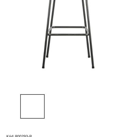
Kód:
800293-R