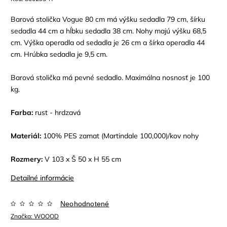
Barová stolička Vogue 80 cm má výšku sedadla 79 cm, šírku
sedadla 44 cm a hĺbku sedadla 38 cm. Nohy majú výšku 68,5
cm. Výška operadla od sedadla je 26 cm a šírka operadla 44
cm. Hrúbka sedadla je 9,5 cm.
Barová stolička má pevné sedadlo. Maximálna nosnosť je 100
kg.
Farba:
rust - hrdzavá
Materiál:
100% PES zamat
(Martindale 100,000)
/kov nohy
Rozmery:
V 103 x Š 50 x H 55 cm
Detailné informácie
Neohodnotené
Značka:
WOOOD