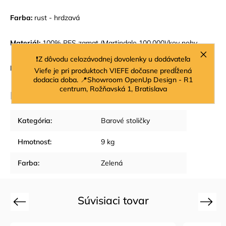
Farba:
rust - hrdzavá
Materiál:
100% PES zamat
(Martindale 100,000)
/kov nohy
❗Z dôvodu celozávodnej dovolenky u dodávateľa
Rozmery:
V 103 x Š 50 x H 55 cm
Viefe je pri produktoch VIEFE dočasne predĺžená
dodacia doba. 📍Showroom OpenUp Design - R1
centrum, Rožňavská 1, Bratislava
Dodatočné parametre
Kategória
:
Barové stoličky
Hmotnosť
:
9 kg
Farba
:
Zelená
Súvisiaci tovar
Previous
Next