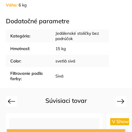
Váha:
6 kg
Dodatočné parametre
Jedálenské stoličky bez
Kategória
:
podrúčok
Hmotnosť
:
15 kg
Color
:
svetlá sivá
Filtrovanie podľa
Sivá
farby
:
Súvisiaci tovar
Previous
Next
V Showr