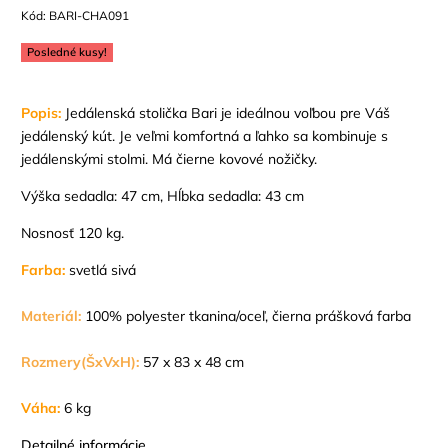
Kód:
BARI-CHA091
Posledné kusy!
Popis:
Jedálenská stolička Bari je ideálnou voľbou pre Váš
jedálenský kút. Je veľmi komfortná a ľahko sa kombinuje s
jedálenskými stolmi. Má čierne kovové nožičky.
Výška sedadla: 47 cm, Hĺbka sedadla: 43 cm
Nosnosť 120 kg.
Farba:
svetlá sivá
Materiál:
100% polyester tkanina/oceľ, čierna prášková farba
Rozmery(ŠxVxH):
57 x 83 x 48 cm
Váha:
6 kg
Detailné informácie