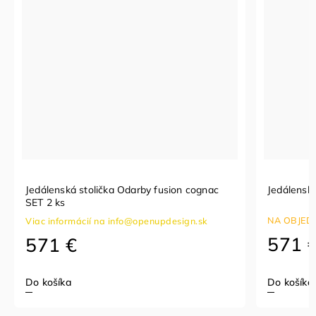
Jedálenská stolička Odarby fusion cognac
Jedálenská
SET 2 ks
NA OBJEDN
Viac informácií na info@openupdesign.sk
571 
571 €
Do košíka
Do košíka