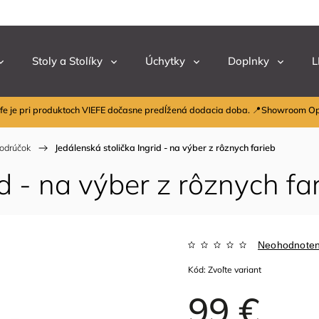
Stoly a Stolíky
Úchytky
Doplnky
L
fe je pri produktoch VIEFE dočasne predĺžená dodacia doba. 📍Showroom O
podrúčok
/
Jedálenská stolička Ingrid - na výber z rôznych farieb
id - na výber z rôznych fa
Neohodnote
Kód:
Zvoľte variant
99 €