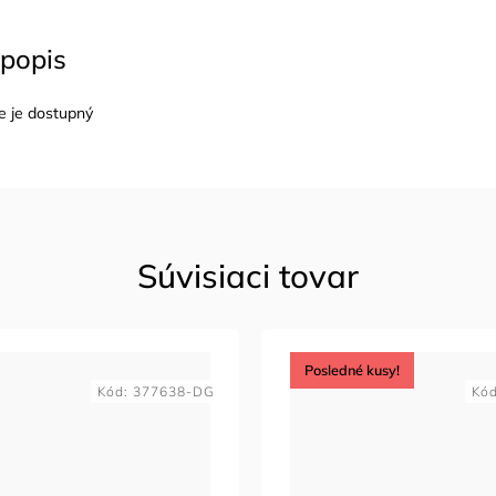
popis
e je dostupný
Súvisiaci tovar
Posledné kusy!
Kód:
377638-DG
Kó