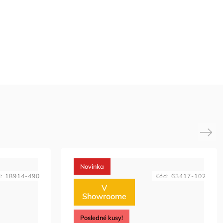
Next
Novinka
d:
18914-490
Kód:
63417-102
V
Showroome
Posledné kusy!