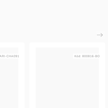
Next
ARI-CHA091
Kód:
800816-BO