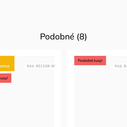
Podobné (8)
Posledné kusy!
oome
Kód:
801158-W
Kód:
B
kusy!