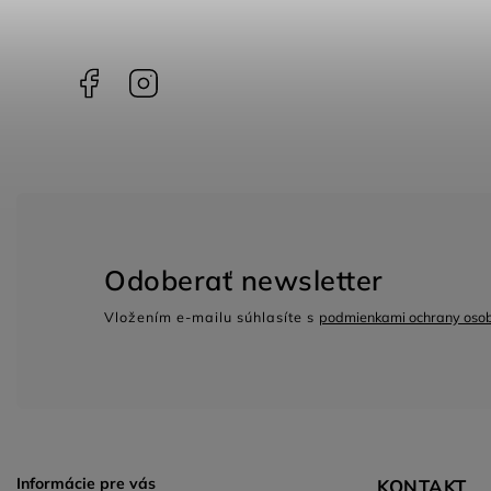
Facebook
Instagram
Odoberať newsletter
Vložením e-mailu súhlasíte s
podmienkami ochrany oso
Informácie pre vás
KONTAKT