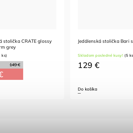
á stolička CRATE glossy
Jedálenská stolička Bari s
rm grey
2 ks)
Skladom posledné kusy!
(5 k
129 €
149 €
€
Do košíka