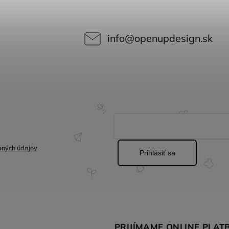
info
@
openupdesign.sk
bných údajov
Prihlásiť sa
PRIJÍMAME ONLINE PLAT