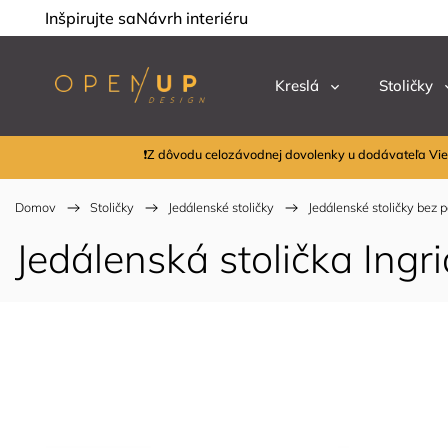
Inšpirujte sa
Návrh interiéru
Kreslá
Stoličky
❗Z dôvodu celozávodnej dovolenky u dodávateľa Vie
Domov
/
Stoličky
/
Jedálenské stoličky
/
Jedálenské stoličky bez 
Jedálenská stolička Ingr