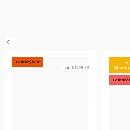
Previous
Posledný kus!
V
Showr
Kód:
S4509 FR
Posledné 