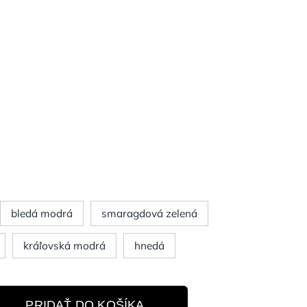
bledá modrá
smaragdová zelená
kráľovská modrá
hnedá
PRIDAŤ DO KOŠÍKA