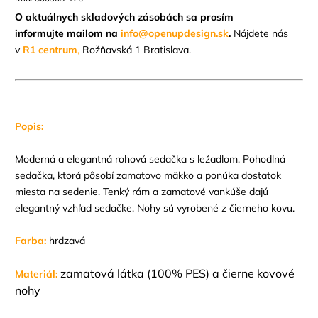
O aktuálnych skladových zásobách sa prosím
informujte mailom na
info@openupdesign.sk
.
Nájdete nás
v
R1 centrum
,
Rožňavská 1 Bratislava.
Popis:
Moderná a elegantná rohová sedačka s ležadlom. Pohodlná
sedačka, ktorá pôsobí zamatovo mäkko a ponúka dostatok
miesta na sedenie. Tenký rám a zamatové vankúše dajú
elegantný vzhľad sedačke. Nohy sú vyrobené z čierneho kovu.
Farba:
hrdzavá
zamatová látka (100% PES) a čierne kovové
Materiál:
nohy