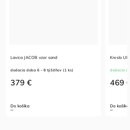
and
Kreslo UDAR natural
ýždňov
(1 ks)
dodacia doba 3 - 5 týždňov
469 €
Do košíka