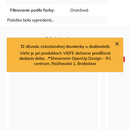
Filtrovanie podľa farby
:
Oranžová
Položka bola vypredaná…
Súvisiaci tovar
Previous
Next
❗Z dôvodu celozávodnej dovolenky u dodávateľa
Viefe je pri produktoch VIEFE dočasne predĺžená
dodacia doba. 📍Showroom OpenUp Design - R1
Novinka
centrum, Rožňavská 1, Bratislava