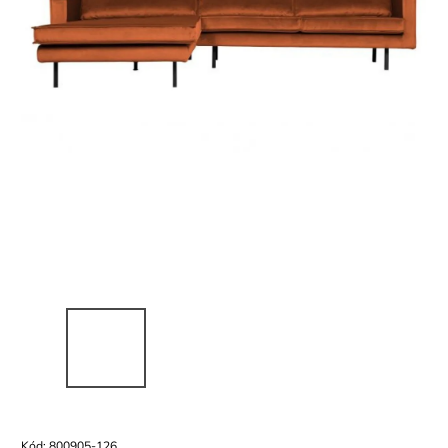
Kód:
800905-126