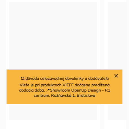
❗Z dôvodu celozávodnej dovolenky u dodávateľa
Viefe je pri produktoch VIEFE dočasne predĺžená
dodacia doba. 📍Showroom OpenUp Design - R1
centrum, Rožňavská 1, Bratislava