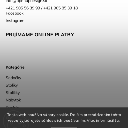
info
@
openupdesign.sk
+421 905 56 39 99 / +421 905 85 39 18
Facebook
Instagram
PRIJÍMAME ONLINE PLATBY
Kategórie
Sedačky
Stolíky
Stoličky
Nábytok
Doplnky
Outlet
Tento web používa súbory cookie. Ďalším prechádzaním tohto
webu vyjadrujete súhlas s ich používaním. Viac informácií
tu
.