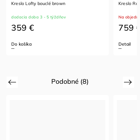
Kreslo Lofty bouclé brown
Kreslo Rod
dodacia doba 3 - 5 týždňov
Na objedn
359 €
759 
Do košíka
Detail
Podobné (8)
Previous
Next