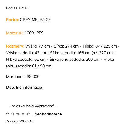
Kód:
801251-G
Farba:
GREY MELANGE
Materiál:
100% PES
Rozmery:
Výška: 77 cm - Šírka: 274 cm - Hĺbka: 87 / 225 cm -
Výška sedadla: 43 cm - Šírka sedadla: 166 cm (až. 227 cm) -
Hĺbka sedadla: 61 cm - Šírka rohu sedadla: 200 cm - Hĺbka
rohu sedadla: 61 / 90 cm
Martindale 38 000.
Detailné informácie
Položka bola vypredaná…
Neohodnotené
Značka:
WOOOD