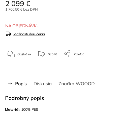
2 099 €
1 706,50 € bez DPH
NA OBJEDNÁVKU
Možnosti doručenia
Opýtať sa
Strážiť
Zdieľať
Popis
Diskusia
Značka
WOOOD
Podrobný popis
Materiál:
100% PES